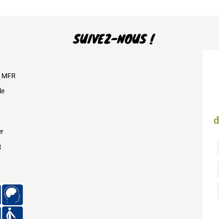
SUIVEZ-NOUS !
s MFR
le
d
er
t