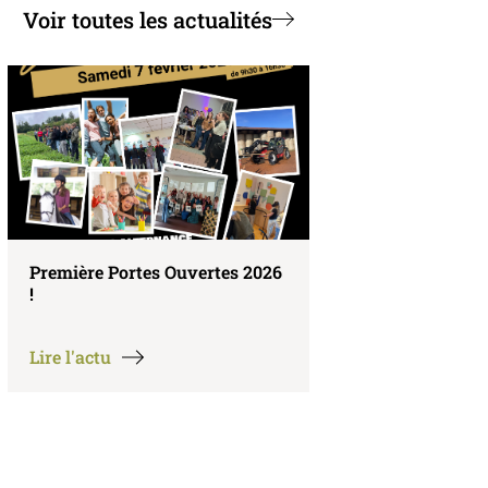
Voir toutes les actualités
Les Terminales Bac Pro CGEA
RDV Orientatio
en action
Lire l'actu
Lire l'actu