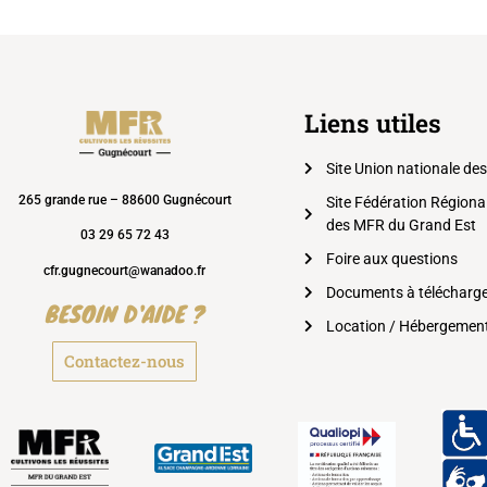
Liens utiles
Site Union nationale de
265 grande rue – 88600 Gugnécourt
Site Fédération Régiona
des MFR du Grand Est
03 29 65 72 43
Foire aux questions
cfr.gugnecourt@wanadoo.fr
Documents à télécharg
BESOIN D'AIDE ?
Location / Hébergemen
Contactez-nous